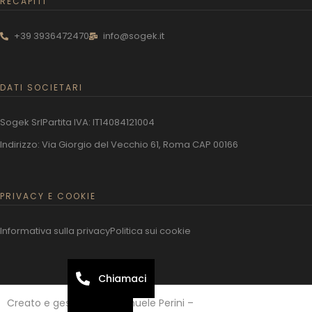
RECAPITI
+39 3936472470
info@sogek.it
DATI SOCIETARI
Sogek Srl
Partita IVA: IT14084121004
Indirizzo: Via Giorgio del Vecchio 61, Roma CAP 00166
PRIVACY E COOKIE
Informativa sulla privacy
Politica sui cookie
Chiamaci
Creato e gestito da: Emanuele Perini –