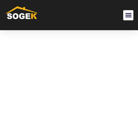
Elementor
Floating
Element
#3031