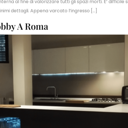
erna al fine di valorizzare tutti gli spazi morti. E’ diffici
nimi dettagli. Appena varcato l’ingresso […]
Hobby A Roma