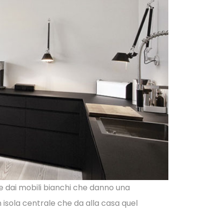
 dai mobili bianchi che danno una
isola centrale che da alla casa quel