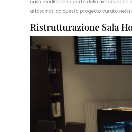
casa modificando parte della distribuzione int
affascinati da questo progetto curato nei mi
Ristrutturazione Sala 