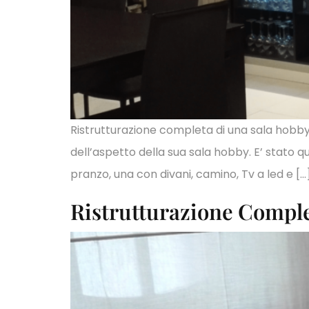
Ristrutturazione completa di una sala hobby 
dell’aspetto della sua sala hobby. E’ stato 
pranzo, una con divani, camino, Tv a led e […
Ristrutturazione Compl