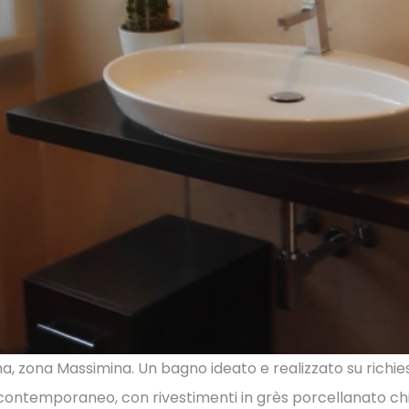
, zona Massimina. Un bagno ideato e realizzato su richiest
ntemporaneo, con rivestimenti in grès porcellanato chiaro