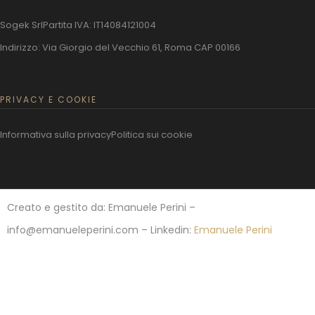
Sogek Srl
Partita IVA: IT14084121004
Indirizzo: Via Giorgio del Vecchio 61, Roma CAP 00166
PRIVACY E COOKIE
Informativa sulla privacy
Politica sui cookie
Creato e gestito da: Emanuele Perini –
info@emanueleperini.com – Linkedin:
Emanuele Perini