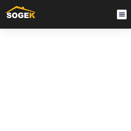
Tag:
Ristruttur
Appartam
Parioli