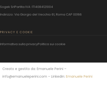
Sogek Srl
Partita IVA: IT14084121004
Indirizzo: Via Giorgio del Vecchio 61, Roma CAP 00166
PRIVACY E COOKIE
Informativa sulla privacy
Politica sui cookie
Creato e gestito da: Emanuele Perini –
info@emanueleperini.com – Linkedin:
Emanuele Perini