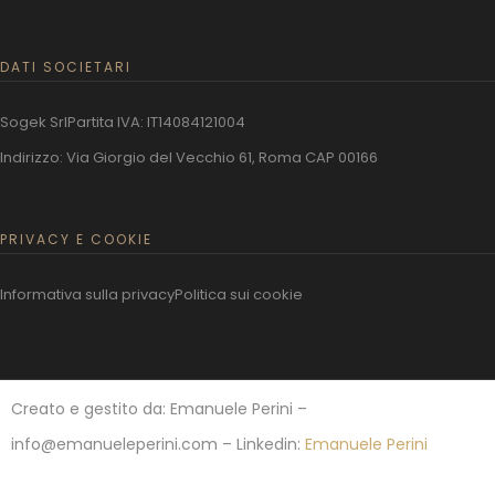
DATI SOCIETARI
Sogek Srl
Partita IVA: IT14084121004
Indirizzo: Via Giorgio del Vecchio 61, Roma CAP 00166
PRIVACY E COOKIE
Informativa sulla privacy
Politica sui cookie
Creato e gestito da: Emanuele Perini –
info@emanueleperini.com – Linkedin:
Emanuele Perini